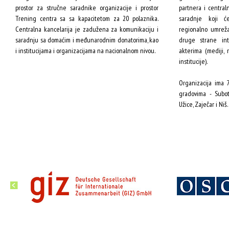
prostor za stručne saradnike organizacije i prostor
partnera i central
Trening centra sa sa kapacitetom za 20 polaznika.
saradnje koji ć
Centralna kancelarija je zadužena za komunikaciju i
regionalno umreža
saradnju sa domaćim i međunarodnim donatorima, kao
druge strane int
i institucijama i organizacijama na nacionalnom nivou.
akterima (mediji,
institucije).
Organizacija ima 
gradovima - Suboti
Užice, Zaječar i Niš.