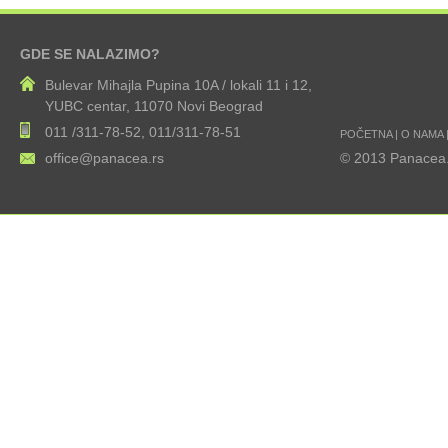
GDE SE NALAZIMO?
Bulevar Mihajla Pupina 10A / lokali 11 i 12,
YUBC centar, 11070 Novi Beograd
011 /311-78-52, 011/311-78-51
POČETNA
|
O NAMA
office@panacea.rs
© 2013 Panacea.