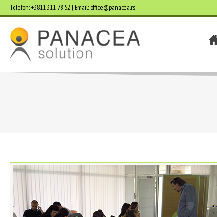
Telefon: +3811 311 78 52 | Email: office@panacea.rs