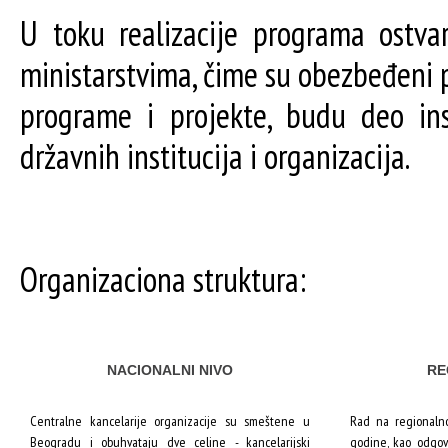
U toku realizacije programa ostva
ministarstvima, čime su obezbeđeni pr
programe i projekte, budu deo ins
državnih institucija i organizacija.
Organizaciona struktura:
NACIONALNI NIVO
RE
Centralne kancelarije organizacije su smeštene u
Rad na regionaln
Beogradu i obuhvataju dve celine - kancelarijski
godine, kao odgov