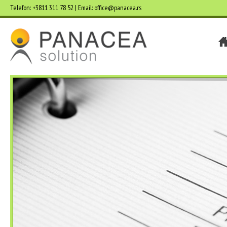
Telefon: +3811 311 78 52 | Email: office@panacea.rs