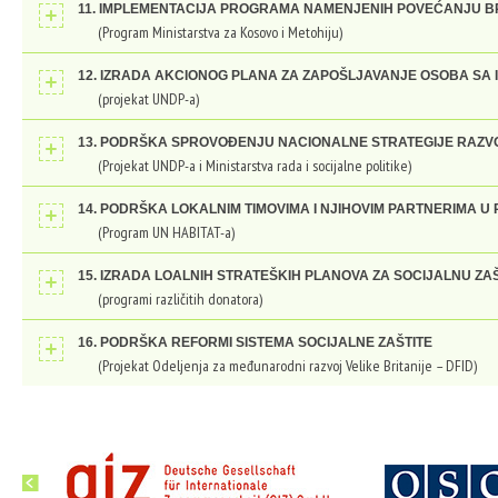
11. IMPLEMENTACIJA PROGRAMA NAMENJENIH POVEĆANJU BR
(Program Ministarstva za Kosovo i Metohiju)
12. IZRADA AKCIONOG PLANA ZA ZAPOŠLJAVANJE OSOBA SA 
(projekat UNDP-a)
13. PODRŠKA SPROVOĐENJU NACIONALNE STRATEGIJE RAZVO
(Projekat UNDP-a i Ministarstva rada i socijalne politike)
14. PODRŠKA LOKALNIM TIMOVIMA I NJIHOVIM PARTNERIMA 
(Program UN HABITAT-a)
15. IZRADA LOALNIH STRATEŠKIH PLANOVA ZA SOCIJALNU ZA
(programi različitih donatora)
16. PODRŠKA REFORMI SISTEMA SOCIJALNE ZAŠTITE
(Projekat Odeljenja za međunarodni razvoj Velike Britanije – DFID)