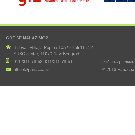
GDE SE NALAZIMO?
Bulevar Mihajla Pupina 10A / lokali 11 i 12,
YUBC centar, 11070 Novi Beograd
011 /311-78-52, 011/311-78-51
POČETNA
|
O NAMA
office@panacea.rs
© 2013 Panacea.