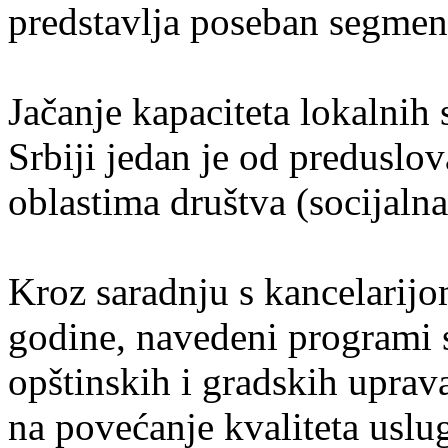
predstavlja poseban segment
Jačanje kapaciteta lokalnih
Srbiji jedan je od preduslo
oblastima društva (socijalna
Kroz saradnju s kancelarij
godine, navedeni programi 
opštinskih i gradskih uprava
na povećanje kvaliteta uslug