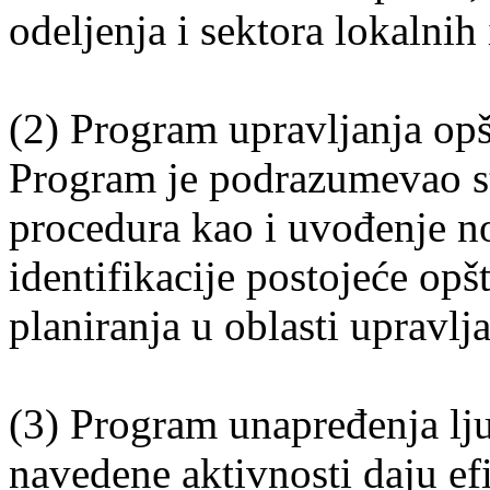
odeljenja i sektora lokalnih
(2) Program upravljanja o
Program je podrazumevao st
procedura kao i uvođenje no
identifikacije postojeće opš
planiranja u oblasti upravl
(3) Program unapređenja lj
navedene aktivnosti daju ef