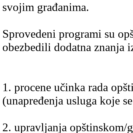
svojim građanima.
Sprovedeni programi su op
obezbedili dodatna znanja iz
1. procene učinka rada opšt
(unapređenja usluga koje se
2. upravljanja opštinskom