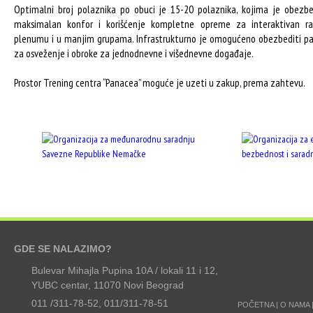
Optimalni broj polaznika po obuci je 15-20 polaznika, kojima je obezb
maksimalan konfor i korišćenje kompletne opreme za interaktivan r
plenumu i u manjim grupama. Infrastrukturno je omogućeno obezbediti p
za osveženje i obroke za jednodnevne i višednevne događaje.
Prostor Trening centra “Panacea” moguće je uzeti u zakup, prema zahtevu.
GDE SE NALAZIMO?
Bulevar Mihajla Pupina 10A / lokali 11 i 12,
YUBC centar, 11070 Novi Beograd
011 /311-78-52, 011/311-78-51
POČETNA
|
O NAMA