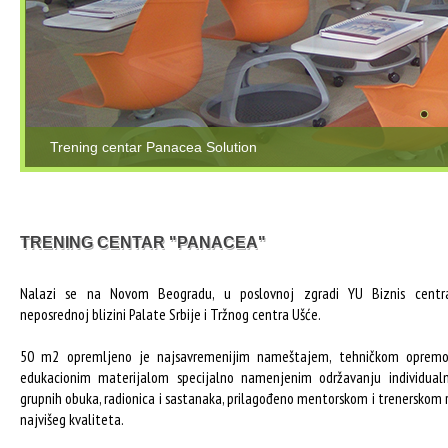
Trening centar Panacea Solution
Trening centar Panacea Solution
TRENING CENTAR "PANACEA"
Nalazi se na Novom Beogradu, u poslovnoj zgradi YU Biznis centr
neposrednoj blizini Palate Srbije i Tržnog centra Ušće.
50 m2 opremljeno je najsavremenijim nameštajem, tehničkom oprem
edukacionim materijalom specijalno namenjenim održavanju individualn
grupnih obuka, radionica i sastanaka, prilagođeno mentorskom i trenerskom 
najvišeg kvaliteta.